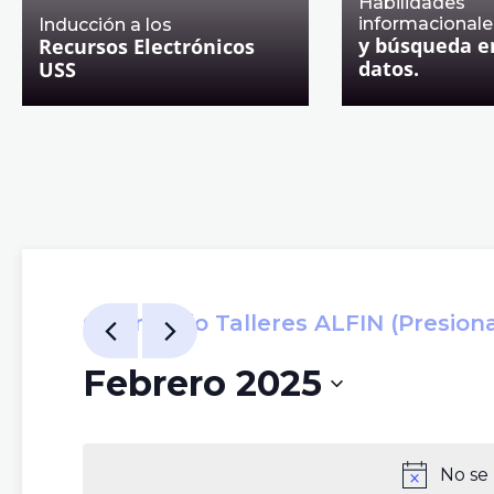
Habilidades
informacionale
Inducción a los
y búsqueda e
Recursos Electrónicos
datos.
USS
Calendario Talleres ALFIN (Presiona 
Febrero 2025
Seleccionar
fecha.
No se 