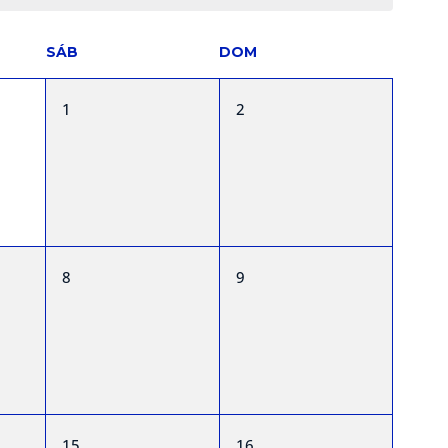
SÁB
DOM
0
0
1
2
,
eventos,
eventos,
0
0
8
9
,
eventos,
eventos,
0
0
15
16