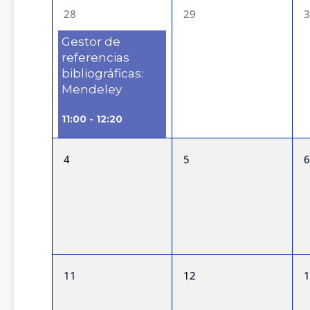
de
1
0
28
29
3
Eventos
evento,
eventos,
Gestor de
referencias
bibliográficas:
Mendeley
11:00
-
12:20
0
0
4
5
6
eventos,
eventos,
0
0
11
12
1
eventos,
eventos,