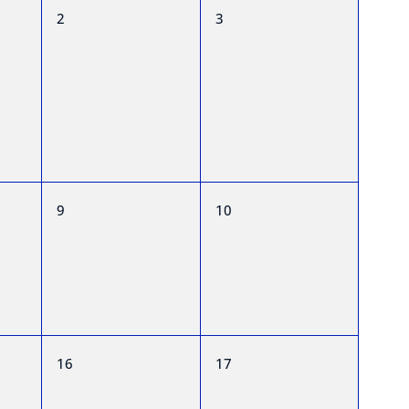
0
0
2
3
,
eventos,
eventos,
0
0
9
10
,
eventos,
eventos,
0
0
16
17
,
eventos,
eventos,