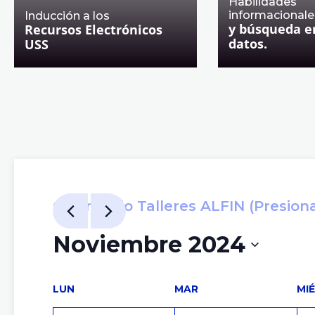
Habilidades
informacionale
Inducción a los
y búsqueda e
Recursos Electrónicos
datos.
USS
Calendario Talleres ALFIN (Presiona 
Noviembre 2024
Seleccionar
fecha.
Calendario
LUN
MAR
MIÉ