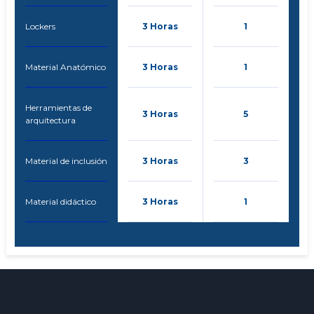
Lockers
3 Horas
1
Material Anatómico
3 Horas
1
Herramientas de
3 Horas
5
arquitectura
Material de inclusión
3 Horas
3
Material didáctico
3 Horas
1