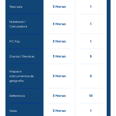
Tesis sala
3 Horas
1
Notebook /
3 Horas
1
Calculadora
PC Fijo
3 Horas
1
Diarios / Revistas
3 Horas
5
Mapas e
instrumentos de
3 Horas
5
geografía
Referencia
3 Horas
10
Salas
3 Horas
1