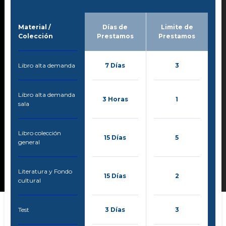
Material /
Días de
Limite de
Colección
Prestamos
Prestamos
Libro alta demanda
7 Días
3
Libro alta demanda
3 Horas
1
sala
Libro colección
15 Días
5
general
Literatura y Fondo
15 Días
2
cultural
Test
3 Días
3