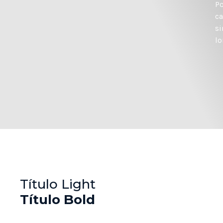
Po
ca
si
lo
Título Light
Título Bold