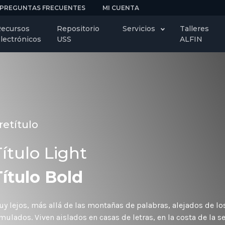
PREGUNTAS FRECUENTES
MI CUENTA
ecursos
Repositorio
Servicios
Talleres
lectrónicos
USS
ALFIN
retítulo
ítulo Light
Título Bold
y lejos, más allá de las montañas de palabras, alejados de los
mulados. Viven aislados en casas de letras, en la costa de la