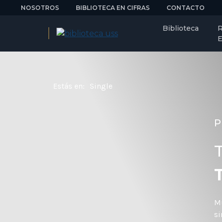
NOSOTROS
BIBLIOTECA EN CIFRAS
CONTACTO
Biblioteca
R
E
Estás en:
Single
P
T
Mu
si