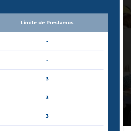
Limite de Prestamos
-
-
3
3
3