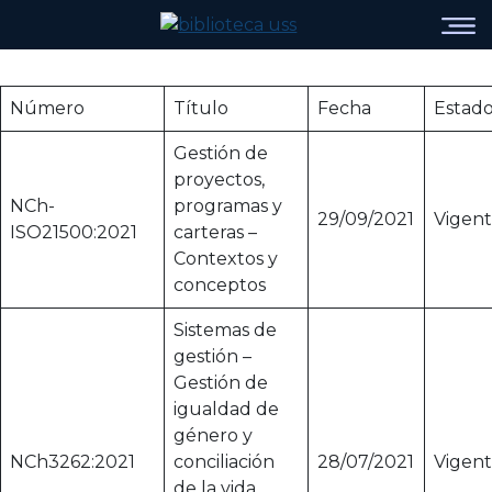
Número
Título
Fecha
Estad
Gestión de
proyectos,
NCh-
programas y
29/09/2021
Vigen
ISO21500:2021
carteras –
Contextos y
conceptos
Sistemas de
gestión –
Gestión de
igualdad de
género y
NCh3262:2021
conciliación
28/07/2021
Vigen
de la vida