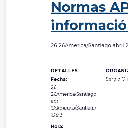
Normas APA
informaci
26 26America/Santiago abril 
DETALLES
ORGANI
Sergio Ol
Fecha:
26
26America/Santiago
abril
26America/Santiago
2023
Hora: