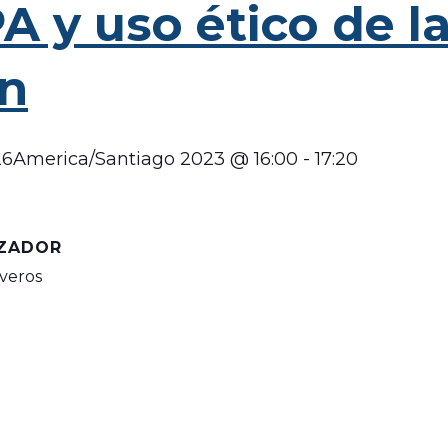
 y uso ético de l
ón
26America/Santiago 2023 @ 16:00
-
17:20
ZADOR
iveros