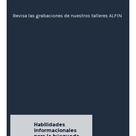
Revisa las grabaciones de nuestros talleres ALFIN
Uso ético de la
información y
Habilidades
cómo evitar el
informacionales
plagio en
Citas y referencias
Citas y referencias