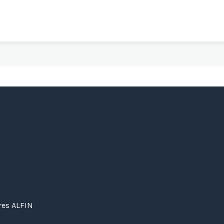
eres ALFIN
Us