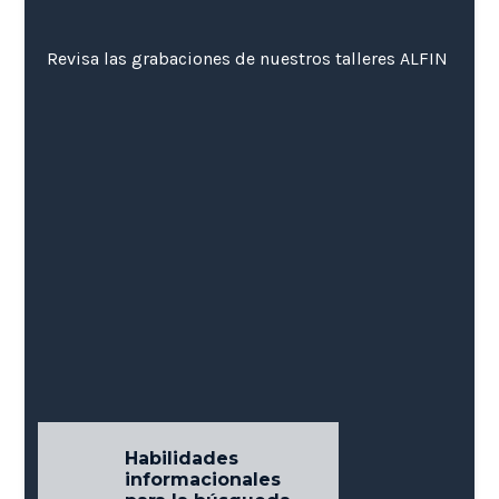
Revisa las grabaciones de nuestros talleres ALFIN
Uso ético de la
información y
Habilidades
cómo evitar el
informacionales
plagio en
Citas y referencias
Citas y referencias